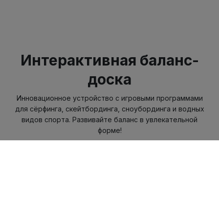
Интерактивная баланс-
доска
Инновационное устройство с игровыми программами
для сёрфинга, скейтбординга, сноубординга и водных
видов спорта. Развивайте баланс в увлекательной
форме!