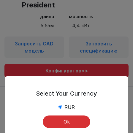
President
длина
мощность
5,55м
4,4 кВт
Запросить CAD
Запросить
модель
спецификацию
Конфигуратор>>
Select Your Currency
RUR
Ok